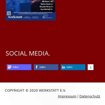
SOCIAL MEDIA.
teilen
teilen
teilen
Footer
COPYRIGHT © 2020 WERKSTATT E.V.
Content
Impressum
|
Datenschutz