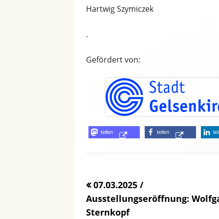
Hartwig Szymiczek
.
Gefördert von:
Opens
Opens
teilen
teilen
te
in
in
a
a
new
new
07.03.2025 /
window
window
Ausstellungseröffnung: Wolfg
Sternkopf
»