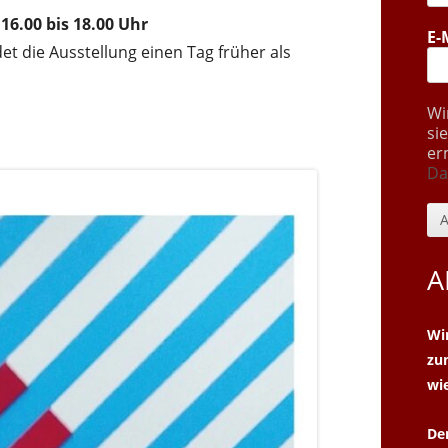
16.00 bis 18.00 Uhr
E-
t die Ausstellung einen Tag früher als
Wi
si
er
Da
A
Wi
z
wi
De