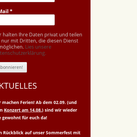
Mail
*
r halten Ihre Daten privat und teilen
e nur mit Dritten, die diesen Dienst
möglichen.
Lies unsere
tenschutzerklärung.
KTUELLES
r machen Ferien! Ab dem 02.09. (und
um
Konzert am 14.08.
) sind wir wieder
e gewohnt für euch da!
n Rückblick auf unser Sommerfest mit