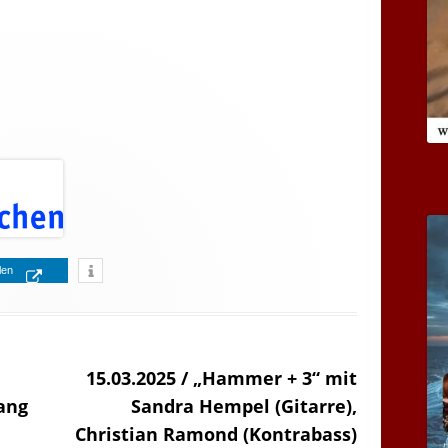
Opens
ilen
Opens
in
in
a
a
new
«
15.03.2025 / „Hammer + 3“ mit
new
window
ang
Sandra Hempel (Gitarre),
window
Christian Ramond (Kontrabass)