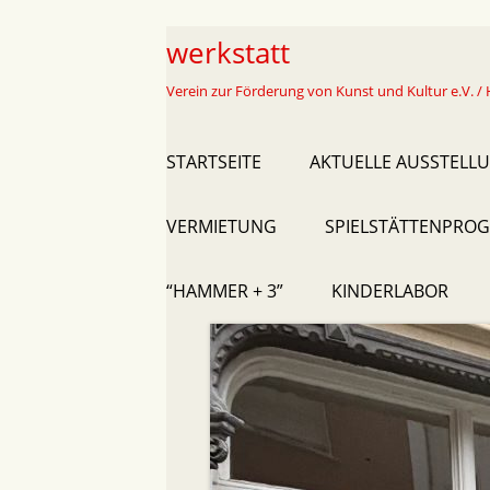
Skip
werkstatt
to
Verein zur Förderung von Kunst und Kultur e.V. / 
content
Primary
STARTSEITE
AKTUELLE AUSSTELL
Menu
VERMIETUNG
SPIELSTÄTTENPROG
“HAMMER + 3”
KINDERLABOR