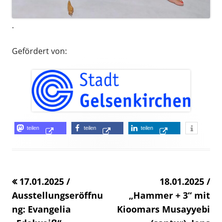
.
Gefördert von:
Opens
Opens
Opens
teilen
teilen
teilen
Opens
in
in
in
in
a
a
a
a
new
new
new
17.01.2025 /
«
18.01.2025 /
new
window
window
window
Ausstellungseröffnu
„Hammer + 3“ mit
windo
ng: Evangelia
Kioomars Musayyebi