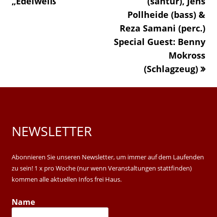
„Edelweiß“
»
(santur), Jens
Pollheide (bass) &
Reza Samani (perc.)
Special Guest: Benny
Mokross
(Schlagzeug)
NEWSLETTER
Main
Sidebar
Abonnieren Sie unseren Newsletter, um immer auf dem Laufenden
zu sein! 1 x pro Woche (nur wenn Veranstaltungen stattfinden)
kommen alle aktuellen Infos frei Haus.
Name