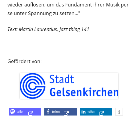
wieder auflösen, um das Fundament ihrer Musik per
se unter Spannung zu setzen..."
Text: Martin Laurentius, Jazz thing 141
.
Gefördert von:
Opens
Opens
Opens
teilen
teilen
teilen
Opens
in
in
in
in
a
a
a
a
new
new
new