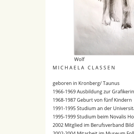
Wolf
M I C H A E L A C L A S S E N
geboren in Kronberg/ Taunus
1966-1969 Ausbildung zur Grafikerin,
1968-1987 Geburt von fünf Kindern
1991-1995 Studium an der Universit
1995-1999 Studium beim Novalis Ho
2002 Mitglied im Berufsverband Bil
2002-2004 Mitarbeit im Museum Fo