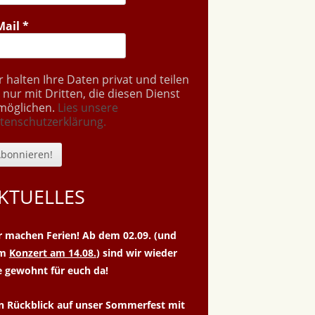
Mail
*
r halten Ihre Daten privat und teilen
e nur mit Dritten, die diesen Dienst
möglichen.
Lies unsere
tenschutzerklärung.
KTUELLES
r machen Ferien! Ab dem 02.09. (und
um
Konzert am 14.08.
) sind wir wieder
e gewohnt für euch da!
n Rückblick auf unser Sommerfest mit