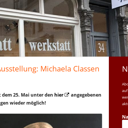
2023
2024
2025
2026
Ausstellung: Michaela Classen
N
M
S
Abo
auf
Opens
it dem 25. Mai unter den
hier
angegebenen
wen
in
gen wieder möglich!
akt
a
N
new
window