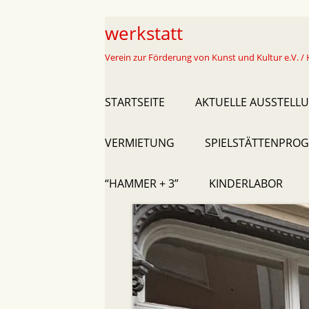
Skip
werkstatt
to
Verein zur Förderung von Kunst und Kultur e.V. / 
content
Primary
STARTSEITE
AKTUELLE AUSSTELL
Menu
VERMIETUNG
SPIELSTÄTTENPROG
“HAMMER + 3”
KINDERLABOR