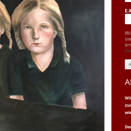
E-
Wi
si
er
Da
A
Wi
z
wi
De