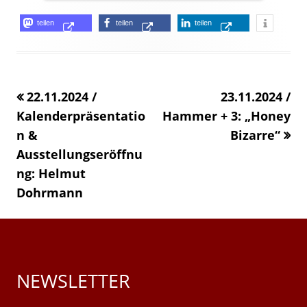
Opens
Opens
Opens
teilen
teilen
teilen
Opens
in
in
in
in
a
a
a
a
new
new
new
22.11.2024 /
«
23.11.2024 /
new
window
window
window
Kalenderpräsentatio
Hammer + 3: „Honey
windo
n &
Bizarre“
Ausstellungseröffnu
ng: Helmut
Dohrmann
»
NEWSLETTER
Main