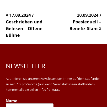
in
a
a
a
a
new
new
new
17.09.2024 /
«
20.09.2024 /
new
window
window
window
Geschrieben und
Poesieduell –
windo
Gelesen – Offene
Benefiz-Slam
Bühne
»
NEWSLETTER
Main
Sidebar
Abonnieren Sie unseren Newsletter, um immer auf dem Laufenden
zu sein! 1 x pro Woche (nur wenn Veranstaltungen stattfinden)
kommen alle aktuellen Infos frei Haus.
Name