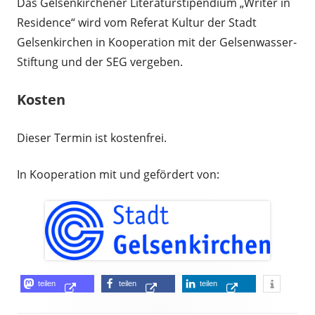
Das Gelsenkirchener Literaturstipendium „Writer in
Residence“ wird vom Referat Kultur der Stadt
Gelsenkirchen in Kooperation mit der Gelsenwasser-
Stiftung und der SEG vergeben.
Kosten
Dieser Termin ist kostenfrei.
In Kooperation mit und gefördert von:
Opens
Opens
Opens
teilen
teilen
teilen
Opens
in
in
in