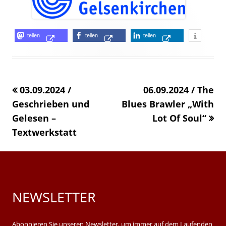
Opens
Opens
Opens
teilen
teilen
teilen
Opens
in
in
in
in
a
a
a
a
new
new
new
03.09.2024 /
«
06.09.2024 / The
new
window
window
window
Geschrieben und
Blues Brawler „With
windo
Gelesen –
Lot Of Soul“
Textwerkstatt
»
NEWSLETTER
Main
Sidebar
Abonnieren Sie unseren Newsletter, um immer auf dem Laufenden