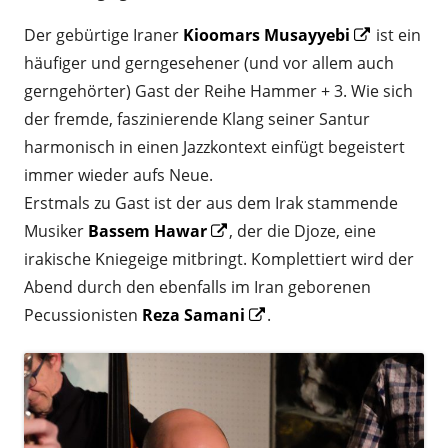
Opens
Der gebürtige Iraner
Kioomars Musayyebi
ist ein
in
häufiger und gerngesehener (und vor allem auch
a
gerngehörter) Gast der Reihe Hammer + 3. Wie sich
new
der fremde, faszinierende Klang seiner Santur
window
harmonisch in einen Jazzkontext einfügt begeistert
immer wieder aufs Neue.
Erstmals zu Gast ist der aus dem Irak stammende
Opens
Musiker
Bassem Hawar
, der die Djoze, eine
in
irakische Kniegeige mitbringt. Komplettiert wird der
a
Abend durch den ebenfalls im Iran geborenen
new
Opens
Pecussionisten
Reza Samani
.
window
in
a
new
window