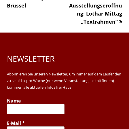
Brüssel
»
Ausstellungseröffnu
windo
ng: Lothar Mittag
„Textrahmen“
NEWSLETTER
Main
Sidebar
Abonnieren Sie unseren Newsletter, um immer auf dem Laufenden
zu sein! 1 x pro Woche (nur wenn Veranstaltungen stattfinden)
kommen alle aktuellen Infos frei Haus.
Name
E-Mail
*