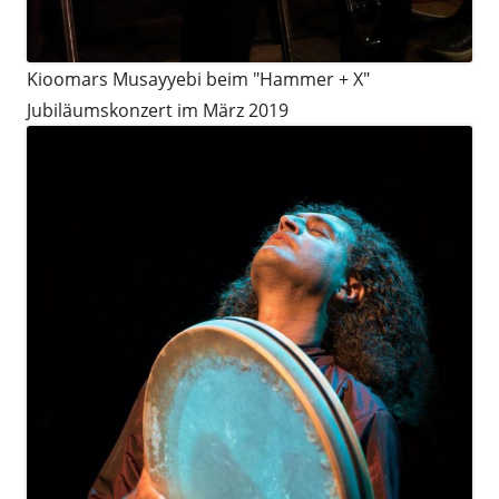
Kioomars Musayyebi beim "Hammer + X"
Jubiläumskonzert im März 2019