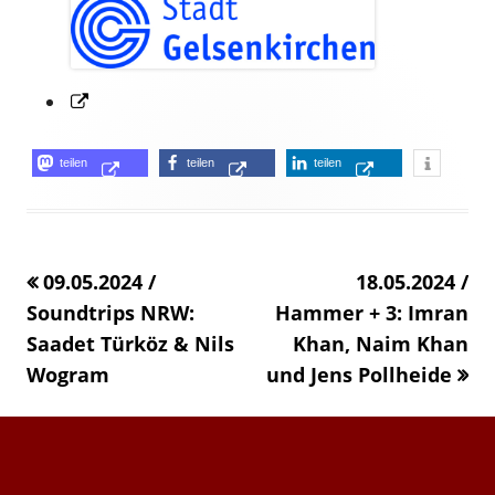
Opens
in
a
Opens
Opens
Opens
teilen
teilen
teilen
Opens
new
in
in
in
in
window
a
a
a
a
new
new
new
09.05.2024 /
«
18.05.2024 /
new
window
window
window
Soundtrips NRW:
Hammer + 3: Imran
windo
Saadet Türköz & Nils
Khan, Naim Khan
Wogram
»
und Jens Pollheide