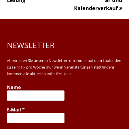
Lesung
»
ar und
Kalenderverkauf
NEWSLETTER
Main
Sidebar
Abonnieren Sie unseren Newsletter, um immer auf dem Laufenden
zu sein! 1 x pro Woche (nur wenn Veranstaltungen stattfinden)
kommen alle aktuellen Infos frei Haus.
Name
E-Mail
*