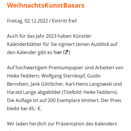
WeihnachtsKunstBasars
Freitag, 02.12.2022 / Eintritt frei!
Auch für das Jahr 2023 haben Künstler
Kalenderblätter für Sie signiert (einen Ausblick auf
Opens
den Kalender gibt es
hier
)
in
Auf hochwertigem Premiumpapier sind Arbeiten von
a
Heike Feddern, Wolfgang Sternkopf, Guido
new
Berndsen, Jank Göttlicher, Karl-Heinz Langowski und
window
Harald Lange abgebildet (Titelbild: Heike Feddern).
Die Auflage ist auf 200 Exemplare limitiert. Der Preis
bleibt bei 45,- €.
Wir laden herzlich zur Präsentation des Kalenders