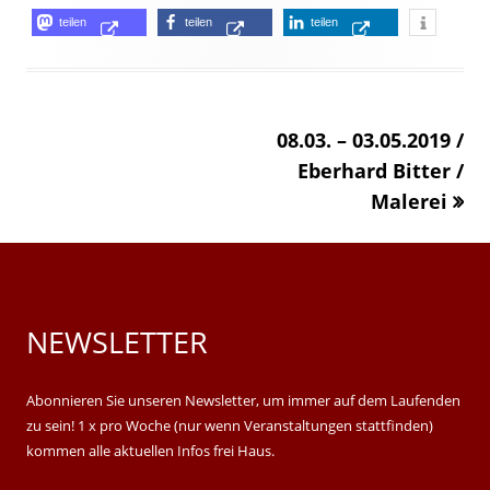
Opens
Opens
Opens
teilen
teilen
teilen
Opens
in
in
in
in
a
a
a
a
new
new
new
«
08.03. – 03.05.2019 /
new
window
window
window
Eberhard Bitter /
windo
Malerei
NEWSLETTER
Main
Sidebar
Abonnieren Sie unseren Newsletter, um immer auf dem Laufenden
zu sein! 1 x pro Woche (nur wenn Veranstaltungen stattfinden)
kommen alle aktuellen Infos frei Haus.