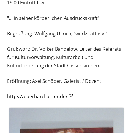
19:00 Eintritt frei
"... in seiner körperlichen Ausdruckskraft"
Begrüßung: Wolfgang Ullrich, "werkstatt e.V."
Grußwort: Dr. Volker Bandelow, Leiter des Referats
für Kulturverwaltung, Kulturarbeit und
Kulturförderung der Stadt Gelsenkirchen.
Eröffnung: Axel Schöber, Galerist / Dozent
Opens
https://eberhard-bitter.de/
in
a
new
window