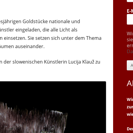
E-
iesjährigen Goldstücke nationale und
stler eingeladen, die alle Licht als
Wi
m einsetzen. Sie setzen sich unter dem Thema
si
er
Räumen auseinander.
Da
on der slowenischen Künstlerin Lucija Klauž zu
A
Wi
z
wi
De