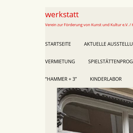
Skip
werkstatt
to
Verein zur Förderung von Kunst und Kultur e.V. / 
content
Primary
STARTSEITE
AKTUELLE AUSSTELL
Menu
VERMIETUNG
SPIELSTÄTTENPROG
“HAMMER + 3”
KINDERLABOR