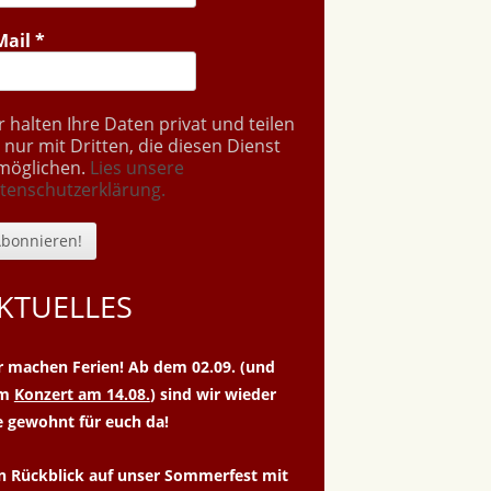
Mail
*
r halten Ihre Daten privat und teilen
e nur mit Dritten, die diesen Dienst
möglichen.
Lies unsere
tenschutzerklärung.
KTUELLES
r machen Ferien! Ab dem 02.09. (und
um
Konzert am 14.08.
) sind wir wieder
e gewohnt für euch da!
n Rückblick auf unser Sommerfest mit