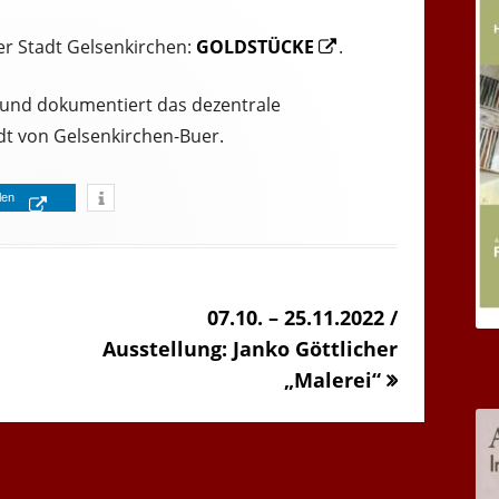
Opens
er Stadt Gelsenkirchen:
GOLDSTÜCKE
.
in
 und dokumentiert das dezentrale
a
dt von Gelsenkirchen-Buer.
new
window
Opens
ilen
Opens
in
in
a
a
new
«
07.10. – 25.11.2022 /
new
window
»
Ausstellung: Janko Göttlicher
window
„Malerei“