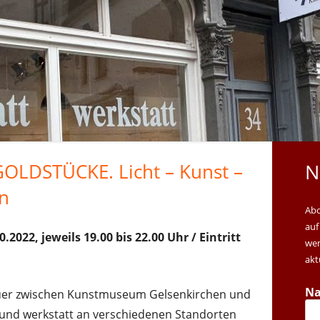
2023
2024
2025
2026
 GOLDSTÜCKE. Licht – Kunst –
N
M
en
S
Abo
auf
.2022, jeweils 19.00 bis 22.00 Uhr / Eintritt
wen
akt
N
 Buer zwischen Kunstmuseum Gelsenkirchen und
und werkstatt an verschiedenen Standorten