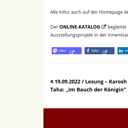
Alle Infos auch auf der Homepage d
Opens
Der
ONLINE-KATALOG
begleitet
in
Ausstellungsprojekt in der Innensta
a
new
Opens
Opens
teilen
teilen
te
window
in
in
a
a
new
new
19.09.2022 / Lesung – Karosh
window
window
Taha: „Im Bauch der Königin“