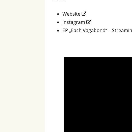
Opens
Website
in
Opens
Instagram
a
in
EP „Each Vagabond“ – Streami
new
a
.
window
new
window