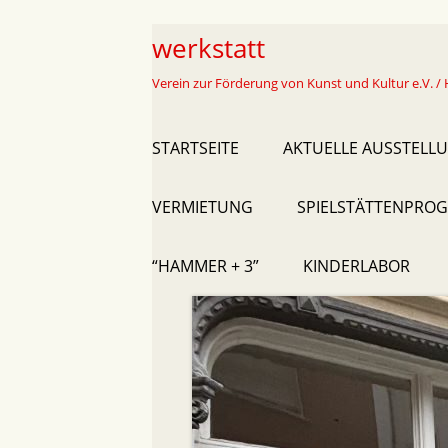
Skip
werkstatt
to
Verein zur Förderung von Kunst und Kultur e.V. / 
content
Primary
STARTSEITE
AKTUELLE AUSSTELL
Menu
VERMIETUNG
SPIELSTÄTTENPROG
“HAMMER + 3”
KINDERLABOR