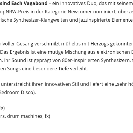
g sind Each Vagabond
– ein innovatives Duo, das mit seine
 popNRW-Preis in der Kategorie Newcomer nominiert, überz
ische Synthesizer-Klangwelten und jazzinspirierte Elemente 
ühlvoller Gesang verschmilzt mühelos mit Herzogs gekonnt
s Ergebnis ist eine mutige Mischung aus elektronischen E
 Ihr Sound ist geprägt von 80er-inspirierten Synthesizern,
ren Songs eine besondere Tiefe verleiht.
 unterstreicht ihren innovativen Stil und liefert eine „sehr
 (Bedroom Disco).
fx)
rs, drum machines, fx)