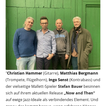
window
"
Christian Hammer
(Gitarre),
Matthias Bergmann
(Trompete, Flügelhorn),
Ingo Senst
(Kontrabass) und
der vielseitige Mallett-Spieler
Stefan Bauer
besinnen
sich auf ihrem aktuellen Release
„Now and Then“
auf ewige Jazz-Ideale als verbindendes Element. Und