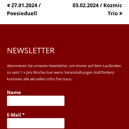
27.01.2024 /
«
03.02.2024 / Kozmic
new
window
window
window
Poesieduell
»
Trio
windo
NEWSLETTER
Main
Sidebar
Abonnieren Sie unseren Newsletter, um immer auf dem Laufenden
zu sein! 1 x pro Woche (nur wenn Veranstaltungen stattfinden)
kommen alle aktuellen Infos frei Haus.
Name
E-Mail
*