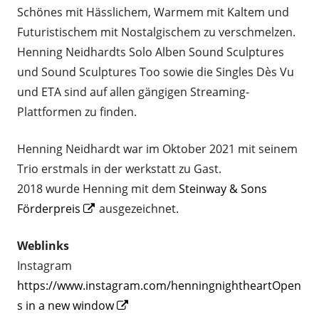
Schönes mit Hässlichem, Warmem mit Kaltem und
Futuristischem mit Nostalgischem zu verschmelzen.
Henning Neidhardts Solo Alben Sound Sculptures
und Sound Sculptures Too sowie die Singles Dès Vu
und ETA sind auf allen gängigen Streaming-
Plattformen zu finden.
Henning Neidhardt war im Oktober 2021 mit seinem
Trio erstmals in der werkstatt zu Gast.
2018 wurde Henning mit dem
Steinway & Sons
Opens
Förderpreis
ausgezeichnet.
in
Weblinks
a
Instagram
new
https://www.instagram.com/henningnightheartOpen
window
Opens
s in a new window