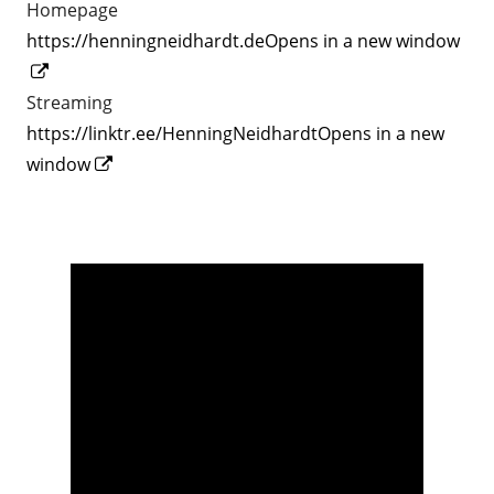
in
Homepage
a
https://henningneidhardt.deOpens in a new window
Opens
new
in
window
Streaming
a
https://linktr.ee/HenningNeidhardtOpens in a new
new
Opens
window
window
in
.
a
new
window