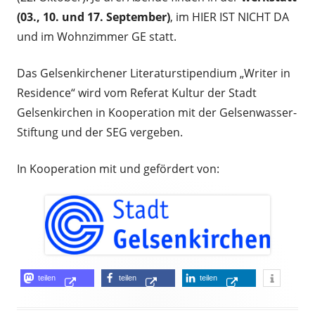
(03., 10. und 17. September)
, im HIER IST NICHT DA
und im Wohnzimmer GE statt.
Das Gelsenkirchener Literaturstipendium „Writer in
Residence“ wird vom Referat Kultur der Stadt
Gelsenkirchen in Kooperation mit der Gelsenwasser-
Stiftung und der SEG vergeben.
In Kooperation mit und gefördert von:
Opens
Opens
Opens
teilen
teilen
teilen
Opens
in
in
in