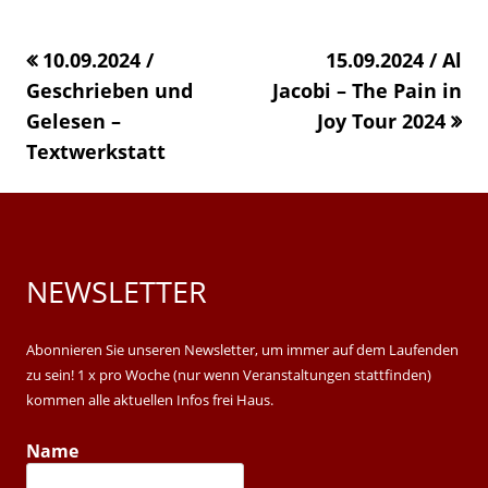
in
a
a
a
a
new
new
new
10.09.2024 /
«
15.09.2024 / Al
new
window
window
window
Geschrieben und
Jacobi – The Pain in
windo
Gelesen –
Joy Tour 2024
Textwerkstatt
»
NEWSLETTER
Main
Sidebar
Abonnieren Sie unseren Newsletter, um immer auf dem Laufenden
zu sein! 1 x pro Woche (nur wenn Veranstaltungen stattfinden)
kommen alle aktuellen Infos frei Haus.
Name