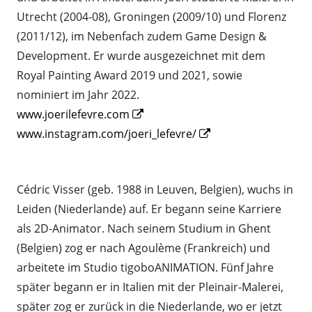
Utrecht (2004-08), Groningen (2009/10) und Florenz
(2011/12), im Nebenfach zudem Game Design &
Development. Er wurde ausgezeichnet mit dem
Royal Painting Award 2019 und 2021, sowie
nominiert im Jahr 2022.
Opens
www.joerilefevre.com
in
Opens
www.instagram.com/joeri_lefevre/
a
in
new
a
Cédric Visser (geb. 1988 in Leuven, Belgien), wuchs in
window
new
Leiden (Niederlande) auf. Er begann seine Karriere
window
als 2D-Animator. Nach seinem Studium in Ghent
(Belgien) zog er nach Agoulème (Frankreich) und
arbeitete im Studio tigoboANIMATION. Fünf Jahre
später begann er in Italien mit der Pleinair-Malerei,
später zog er zurück in die Niederlande, wo er jetzt