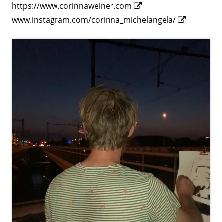
Opens
https://www.corinnaweiner.com
in
Opens
www.instagram.com/corinna_michelangela/
a
in
new
a
window
new
window