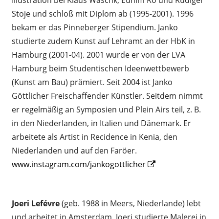
Illustration bei Klaus Waschk, Eunim Ro und Rüdiger
Stoje und schloß mit Diplom ab (1995-2001). 1996
bekam er das Pinneberger Stipendium. Janko
studierte zudem Kunst auf Lehramt an der HbK in
Hamburg (2001-04). 2001 wurde er von der LVA
Hamburg beim Studentischen Ideenwettbewerb
(Kunst am Bau) prämiert. Seit 2004 ist Janko
Göttlicher Freischaffender Künstler. Seitdem nimmt
er regelmäßig an Symposien und Plein Airs teil, z. B.
in den Niederlanden, in Italien und Dänemark. Er
arbeitete als Artist in Recidence in Kenia, den
Niederlanden und auf den Faröer.
Opens
www.instagram.com/jankogottlicher
in
a
Joeri Lefévre
(geb. 1988 in Meers, Niederlande) lebt
new
und arbeitet in Amsterdam. Joeri studierte Malerei in
window