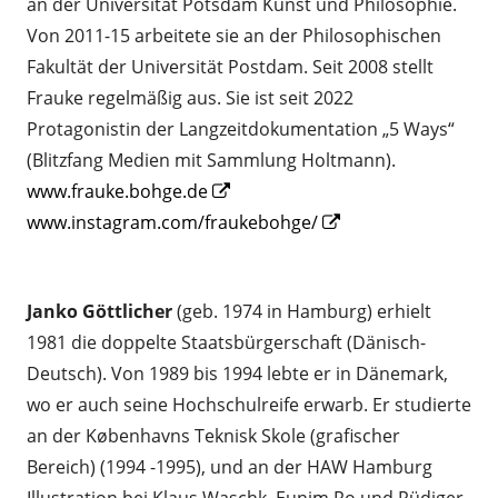
an der Universität Potsdam Kunst und Philosophie.
Von 2011-15 arbeitete sie an der Philosophischen
Fakultät der Universität Postdam. Seit 2008 stellt
Frauke regelmäßig aus. Sie ist seit 2022
Protagonistin der Langzeitdokumentation „5 Ways“
(Blitzfang Medien mit Sammlung Holtmann).
Opens
www.frauke.bohge.de
in
Opens
www.instagram.com/fraukebohge/
a
in
new
a
Janko Göttlicher
(geb. 1974 in Hamburg) erhielt
window
new
1981 die doppelte Staatsbürgerschaft (Dänisch-
window
Deutsch). Von 1989 bis 1994 lebte er in Dänemark,
wo er auch seine Hochschulreife erwarb. Er studierte
an der Københavns Teknisk Skole (grafischer
Bereich) (1994 -1995), und an der HAW Hamburg