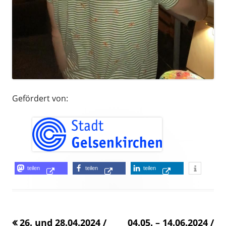
Gefördert von:
Opens
Opens
Opens
teilen
teilen
teilen
Opens
in
in
in
in
a
a
a
a
new
new
new
26. und 28.04.2024 /
«
04.05. – 14.06.2024 /
new
window
window
window