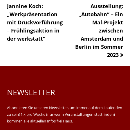
Jannine Koch:
Ausstellung:
windo
„Werkpräsentation
„Autobahn“ – Ein
mit Druckvorführung
Mal-Projekt
– Frühlingsaktion in
zwischen
der werkstatt“
»
Amsterdam und
Berlin im Sommer
2023
NEWSLETTER
Main
Sidebar
Abonnieren Sie unseren Newsletter, um immer auf dem Laufenden
zu sein! 1 x pro Woche (nur wenn Veranstaltungen stattfinden)
kommen alle aktuellen Infos frei Haus.